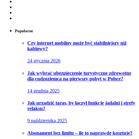
Popularne
Czy internet mobilny może być stabilniejszy niż
kablowy?
24 stycznia 2026
Jak wybrać ubezpieczenie turystyczne zdrowotne
dla cudzoziemca na pierwszy pobyt w Polsce?
14 grudnia 2025
Jak urządzić taras, by łączył funkcję jadalni i strefy
relaksu?
9 października 2025
Abonament bez limitu – ile to naprawdę kosztuje?