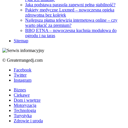
Jaka podstawa parasola zapewni pełną stabilność?
Pakiety medyczne Luxmed – nowoczesna opieka
zdrowotna bez kolejek
Najlepsza płatna telewizja internetowa online – czy
warto płacić za premium?
BBQ ETNA – nowoczesna kuchnia modułowa do
ogrodu i na taras
Sitemap
© Greaterrangedj.com
Facebook
Twitter
Instagram
Biznes
Ciekawe
Dom i wnętrze
Motoryzacja
Technologia
Turystyka
Zdrowie i uroda