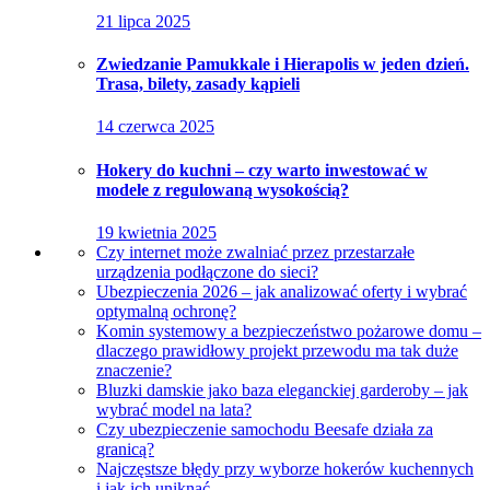
21 lipca 2025
Zwiedzanie Pamukkale i Hierapolis w jeden dzień.
Trasa, bilety, zasady kąpieli
14 czerwca 2025
Hokery do kuchni – czy warto inwestować w
modele z regulowaną wysokością?
19 kwietnia 2025
Czy internet może zwalniać przez przestarzałe
urządzenia podłączone do sieci?
Ubezpieczenia 2026 – jak analizować oferty i wybrać
optymalną ochronę?
Komin systemowy a bezpieczeństwo pożarowe domu –
dlaczego prawidłowy projekt przewodu ma tak duże
znaczenie?
Bluzki damskie jako baza eleganckiej garderoby – jak
wybrać model na lata?
Czy ubezpieczenie samochodu Beesafe działa za
granicą?
Najczęstsze błędy przy wyborze hokerów kuchennych
i jak ich uniknąć