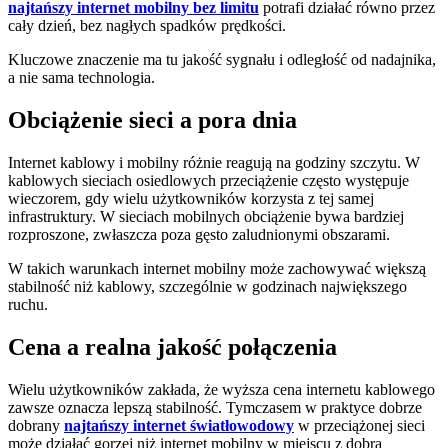
najtańszy internet mobilny bez limitu
potrafi działać równo przez
cały dzień, bez nagłych spadków prędkości.
Kluczowe znaczenie ma tu jakość sygnału i odległość od nadajnika,
a nie sama technologia.
Obciążenie sieci a pora dnia
Internet kablowy i mobilny różnie reagują na godziny szczytu. W
kablowych sieciach osiedlowych przeciążenie często występuje
wieczorem, gdy wielu użytkowników korzysta z tej samej
infrastruktury. W sieciach mobilnych obciążenie bywa bardziej
rozproszone, zwłaszcza poza gęsto zaludnionymi obszarami.
W takich warunkach internet mobilny może zachowywać większą
stabilność niż kablowy, szczególnie w godzinach największego
ruchu.
Cena a realna jakość połączenia
Wielu użytkowników zakłada, że wyższa cena internetu kablowego
zawsze oznacza lepszą stabilność. Tymczasem w praktyce dobrze
dobrany
najtańszy internet światłowodowy
w przeciążonej sieci
może działać gorzej niż internet mobilny w miejscu z dobrą