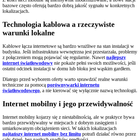
bazowe często oferują bardzo dobrą jakość sygnału w konkretnych
lokalizacjach.
Technologia kablowa a rzeczywiste
warunki lokalne
Kablowe łącza internetowe są bardzo wrażliwe na stan instalacji w
budynku. Jeśli infrastruktura wewnętrzna jest przestarzała, problemy
z połączeniem mogą pojawiać się regularnie. Nawet
najlepszy
internet światłowodowy
nie pokaże pełni swoich możliwości, jeśli
ostatni odcinek instalacji w domu lub bloku jest wąskim gardłem.
Dlatego przed wyborem oferty warto sprawdzić realne warunki
techniczne za pomocą
porównywarki internetu
światłowodowego
, a nie kierować się wyłącznie nazwą technologii.
Internet mobilny i jego przewidywalność
Internet mobilny kojarzy się z niestabilnością, ale w praktyce bywa
bardzo przewidywalny w miejscach z dobrym zasięgiem i
umiarkowanym obciążeniem sieci. W takich lokalizacjach
najtańszy internet mobilny bez limitu
potrafi działać równo przez
cały dzień, bez nagłych spadków prędkości.