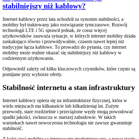
stabilniejszy niż kablowy?
Internet kablowy przez lata uchodził za synonim stabilności, a
mobilny był traktowany jako rozwiązanie tymczasowe. Rozwój
technologii LTE i 5G sprawił jednak, że coraz więcej
użytkowników zauważa sytuacje, w których internet mobilny działa
zaskakująco równo i przewidywalnie, czasem nawet lepiej niż
tradycyjne łącza kablowe. To prowadzi do pytania, czy internet
mobilny może realnie okazać się stabilniejszy niż kablowy w
codziennym użytkowaniu.
Odpowiedź zależy od kilku kluczowych czynników, które często są
pomijane przy wyborze oferty.
Stabilność internetu a stan infrastruktury
Internet kablowy opiera się na infrastrukturze fizycznej, która w
wielu miejscach ma kilkanaście lub kilkadziesiąt lat. Zużyte
przewody, stare rozdzielnie i przeciążone węzły mogą powodować
spadki jakości, zwłaszcza w starszej zabudowie. W takich
warunkach nawet nowoczesna technologia nie zawsze gwarantuje
stabilność.
Z kolei sieci mobilne są intensywnie modernizowane, a nowe stacje