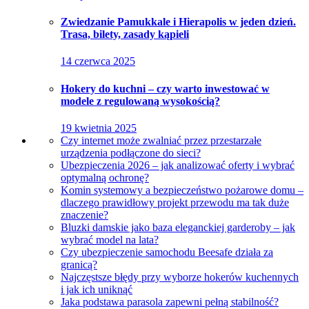
Zwiedzanie Pamukkale i Hierapolis w jeden dzień.
Trasa, bilety, zasady kąpieli
14 czerwca 2025
Hokery do kuchni – czy warto inwestować w
modele z regulowaną wysokością?
19 kwietnia 2025
Czy internet może zwalniać przez przestarzałe
urządzenia podłączone do sieci?
Ubezpieczenia 2026 – jak analizować oferty i wybrać
optymalną ochronę?
Komin systemowy a bezpieczeństwo pożarowe domu –
dlaczego prawidłowy projekt przewodu ma tak duże
znaczenie?
Bluzki damskie jako baza eleganckiej garderoby – jak
wybrać model na lata?
Czy ubezpieczenie samochodu Beesafe działa za
granicą?
Najczęstsze błędy przy wyborze hokerów kuchennych
i jak ich uniknąć
Jaka podstawa parasola zapewni pełną stabilność?