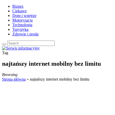
Biznes
Ciekawe
Dom i wnętrze
Motoryzacja
Technologia
Turystyka
Zdrowie i uroda
Tag
najtańszy internet mobilny bez limitu
Browsing
Strona główna
»
najtańszy internet mobilny bez limitu