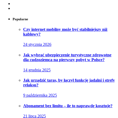
Popularne
Czy internet mobilny może być stabilniejszy niż
kablowy?
24 stycznia 2026
Jak wybrać ubezpieczenie turystyczne zdrowotne
dla cudzoziemca na pierwszy pobyt w Polsce?
14 grudnia 2025
Jak urządzić taras, by łączył funkcję jadalni i strefy
relaksu?
9 października 2025
Abonament bez limitu – ile to naprawdę kosztuje?
21 lipca 2025