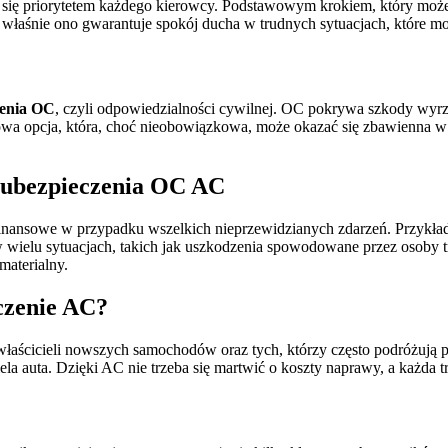
 się priorytetem każdego kierowcy. Podstawowym krokiem, który możem
 właśnie ono gwarantuje spokój ducha w trudnych sytuacjach, które m
zenia OC
, czyli odpowiedzialności cywilnej. OC pokrywa szkody wyr
owa opcja, która, choć nieobowiązkowa, może okazać się zbawienna w 
y ubezpieczenia OC AC
finansowe w przypadku wszelkich nieprzewidzianych zdarzeń. Przykład
elu sytuacjach, takich jak uszkodzenia spowodowane przez osoby trz
materialny.
czenie AC?
aścicieli nowszych samochodów oraz tych, którzy często podróżują po
a auta. Dzięki AC nie trzeba się martwić o koszty naprawy, a każda tras