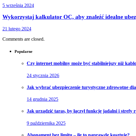
5 września 2024
Wykorzystaj kalkulator OC, aby znaleźć idealne ubez
21 lutego 2024
Comments are closed.
Popularne
Czy internet mobilny może być stabilniejszy niż kab
24 stycznia 2026
Jak wybrać ubezpieczenie turystyczne zdrowotne dla
14 grudnia 2025
Jak urządzić taras, by łączył funkcję jadalni i strefy 
9 października 2025
Abonament bez limitu – ile to naprawdę kosztuje?