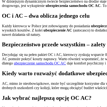
W dzisiejszym dynamicznym świecie bezpieczeństwo na drodze staje
drogowego, jest wykupienie
ubezpieczenia samochodu OC AC
. To
OC i AC – dwa oblicza jednego celu
Każdy kierowca w Polsce jest zobowiązany do posiadania
ubezpiec
wysokich kosztów. Z kolei
ubezpieczenie AC
(autocasco) to dodatk
nawet działania sił natury.
Bezpieczeństwo przede wszystkim – zalet
Decydując się na pełen pakiet OC i AC, kierowcy zyskują wsparcie 
AC pomoże pokryć koszty naprawy. Warto również wspomnieć, że w wi
dlatego
ubezpieczenie samochodu OC AC
daje komfort psychiczny i 
Kiedy warto rozważyć dodatkowe ubezpie
AC, mimo że nieobowiązkowe, może być szczególnie korzystne dla wł
drobnych uszkodzeń czy kolizji, które mogą obciążyć budżet właściciel
Jak wybrać najlepszą opcję OC AC?