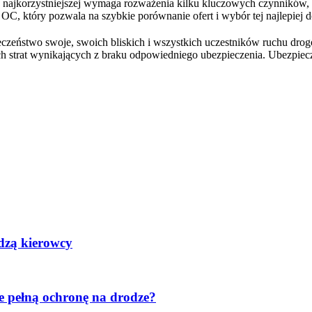
j najkorzystniejszej wymaga rozważenia kilku kluczowych czynników, 
r OC, który pozwala na szybkie porównanie ofert i wybór tej najlepiej
eństwo swoje, swoich bliskich i wszystkich uczestników ruchu drogo
h strat wynikających z braku odpowiedniego ubezpieczenia. Ubezpiecz
edzą kierowcy
 pełną ochronę na drodze?