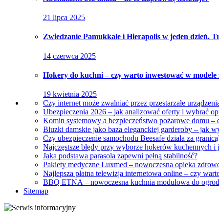
21 lipca 2025
Zwiedzanie Pamukkale i Hierapolis w jeden dzień. Tra
14 czerwca 2025
Hokery do kuchni – czy warto inwestować w modele
19 kwietnia 2025
Czy internet może zwalniać przez przestarzałe urządzeni
Ubezpieczenia 2026 – jak analizować oferty i wybrać o
Komin systemowy a bezpieczeństwo pożarowe domu – dl
Bluzki damskie jako baza eleganckiej garderoby – jak w
Czy ubezpieczenie samochodu Beesafe działa za granicą
Najczęstsze błędy przy wyborze hokerów kuchennych i j
Jaka podstawa parasola zapewni pełną stabilność?
Pakiety medyczne Luxmed – nowoczesna opieka zdrowo
Najlepsza płatna telewizja internetowa online – czy war
BBQ ETNA – nowoczesna kuchnia modułowa do ogrodu 
Sitemap