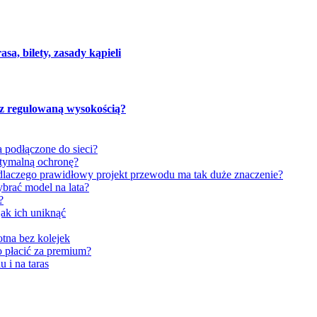
sa, bilety, zasady kąpieli
 z regulowaną wysokością?
a podłączone do sieci?
ptymalną ochronę?
aczego prawidłowy projekt przewodu ma tak duże znaczenie?
ybrać model na lata?
?
ak ich uniknąć
tna bez kolejek
to płacić za premium?
i na taras