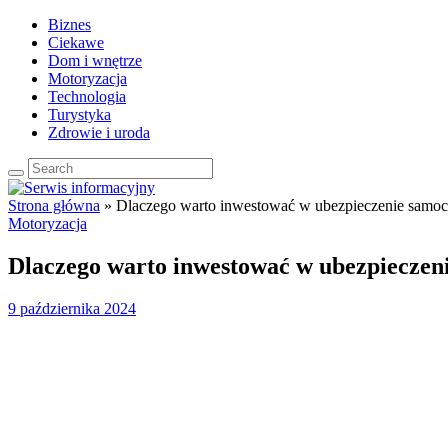
Biznes
Ciekawe
Dom i wnętrze
Motoryzacja
Technologia
Turystyka
Zdrowie i uroda
Strona główna
»
Dlaczego warto inwestować w ubezpieczenie sam
Motoryzacja
Dlaczego warto inwestować w ubezpiecze
9 października 2024