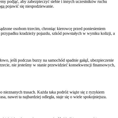
y podjąć, aby zabezpieczyć siebie i innych uczestników ruchu
ogą pojawić się niespodziewanie.
ządzone osobom trzecim, chroniąc kierowcę przed poniesieniem
przypadku kradzieży pojazdu, szkód powstałych w wyniku kolizji, a
owo, jeśli podczas burzy na samochód spadnie gałąź, ubezpieczenie
ecie, nie jesteśmy w stanie przewidzieć konsekwencji finansowych,
 nieznanych trasach. Każda taka podróż wiąże się z ryzykiem
a, nawet ta najbardziej odległa, staje się o wiele spokojniejsza.