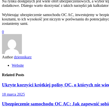
Na rynku dostępnych jest wiele ofert ubezpieczeniowych, a wybór te
dodatkowe. Dlatego warto skorzystać z takich narzędzi jak kalkulato
Wybierając ubezpieczenie samochodu OC AC, inwestujemy w bezpiecz
kosztami, to ich wysokość jest niczym w porównaniu do potencjalnyc
zostaniemy sami.
0
Author
dziennikarz
Website
Related Posts
Ukryte korzyści krótkiej polisy OC, o których nie wi
18 marca 2025
Ubezpieczenie samochodu OC AC: Jak zapewnić sobie