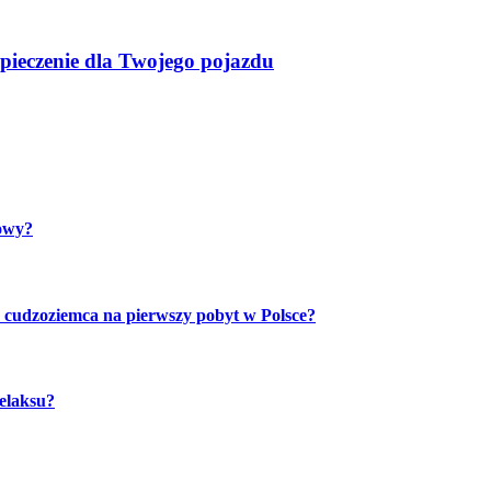
pieczenie dla Twojego pojazdu
lowy?
 cudzoziemca na pierwszy pobyt w Polsce?
relaksu?